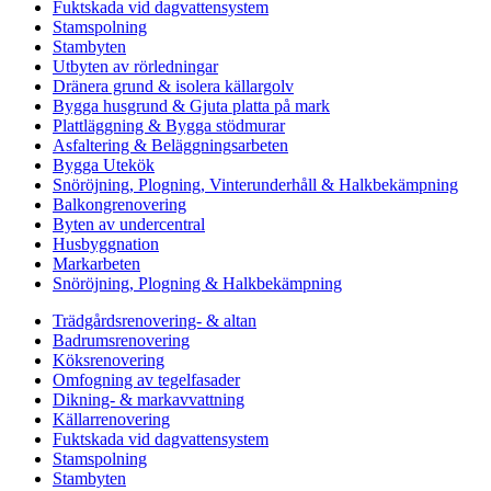
Fuktskada vid dagvattensystem
Stamspolning
Stambyten
Utbyten av rörledningar
Dränera grund & isolera källargolv
Bygga husgrund & Gjuta platta på mark
Plattläggning & Bygga stödmurar
Asfaltering & Beläggningsarbeten
Bygga Utekök
Snöröjning, Plogning, Vinterunderhåll & Halkbekämpning
Balkongrenovering
Byten av undercentral
Husbyggnation
Markarbeten
Snöröjning, Plogning & Halkbekämpning
Trädgårdsrenovering- & altan
Badrumsrenovering
Köksrenovering
Omfogning av tegelfasader
Dikning- & markavvattning
Källarrenovering
Fuktskada vid dagvattensystem
Stamspolning
Stambyten