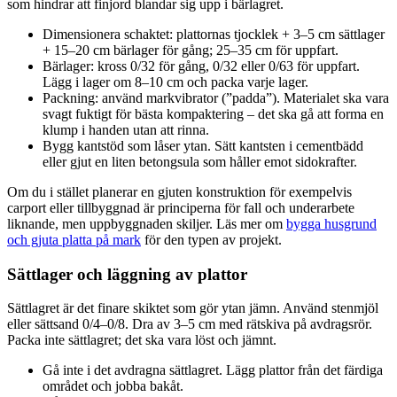
som hindrar att finjord blandar sig upp i bärlagret.
Dimensionera schaktet: plattornas tjocklek + 3–5 cm sättlager
+ 15–20 cm bärlager för gång; 25–35 cm för uppfart.
Bärlager: kross 0/32 för gång, 0/32 eller 0/63 för uppfart.
Lägg i lager om 8–10 cm och packa varje lager.
Packning: använd markvibrator (”padda”). Materialet ska vara
svagt fuktigt för bästa kompaktering – det ska gå att forma en
klump i handen utan att rinna.
Bygg kantstöd som låser ytan. Sätt kantsten i cementbädd
eller gjut en liten betongsula som håller emot sidokrafter.
Om du i stället planerar en gjuten konstruktion för exempelvis
carport eller tillbyggnad är principerna för fall och underarbete
liknande, men uppbyggnaden skiljer. Läs mer om
bygga husgrund
och gjuta platta på mark
för den typen av projekt.
Sättlager och läggning av plattor
Sättlagret är det finare skiktet som gör ytan jämn. Använd stenmjöl
eller sättsand 0/4–0/8. Dra av 3–5 cm med rätskiva på avdragsrör.
Packa inte sättlagret; det ska vara löst och jämnt.
Gå inte i det avdragna sättlagret. Lägg plattor från det färdiga
området och jobba bakåt.