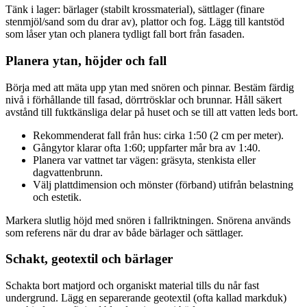
Tänk i lager: bärlager (stabilt krossmaterial), sättlager (finare
stenmjöl/sand som du drar av), plattor och fog. Lägg till kantstöd
som låser ytan och planera tydligt fall bort från fasaden.
Planera ytan, höjder och fall
Börja med att mäta upp ytan med snören och pinnar. Bestäm färdig
nivå i förhållande till fasad, dörrtrösklar och brunnar. Håll säkert
avstånd till fuktkänsliga delar på huset och se till att vatten leds bort.
Rekommenderat fall från hus: cirka 1:50 (2 cm per meter).
Gångytor klarar ofta 1:60; uppfarter mår bra av 1:40.
Planera var vattnet tar vägen: gräsyta, stenkista eller
dagvattenbrunn.
Välj plattdimension och mönster (förband) utifrån belastning
och estetik.
Markera slutlig höjd med snören i fallriktningen. Snörena används
som referens när du drar av både bärlager och sättlager.
Schakt, geotextil och bärlager
Schakta bort matjord och organiskt material tills du når fast
undergrund. Lägg en separerande geotextil (ofta kallad markduk)