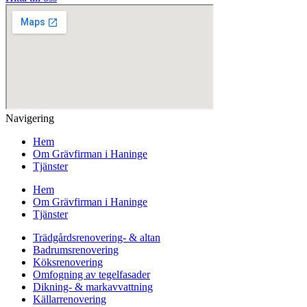
Navigering
Hem
Om Grävfirman i Haninge
Tjänster
Hem
Om Grävfirman i Haninge
Tjänster
Trädgårdsrenovering- & altan
Badrumsrenovering
Köksrenovering
Omfogning av tegelfasader
Dikning- & markavvattning
Källarrenovering