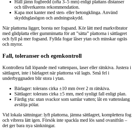
Håll jämn fogbredd (ofta 3–5 mm) enligt plattans distanser
och tillverkarens rekommendation.
Kapa mot kanter med sten- eller betongklinga. Använd
skyddsglasögon och andningsskydd.
När plattorna ligger, borsta ner fogsand. Kör lätt med markvibrator
med glidplatta eller gummimatta för att ”sätta” plattorna i sättlagret
och fyll på mer fogsand. Fyllda fogar låser ytan och minskar ogräs
och myror.
Fall, toleranser och egenkontroll
Kontrollera fall löpande med vattenpass, laser eller rätskiva. Justera i
sättlagret, inte i bärlagret när plattorna väl lagts. Små fel i
underbyggnaden blir stora i ytan.
Bärlager: tolerans cirka ±10 mm över 2 m rätskiva.
Sättlager: tolerans cirka ±5 mm, med synligt fall enligt plan.
Färdig yta: utan svackor som samlar vatten; låt en vattenslang
avslöja pölar.
Vid lokala sättningar: lyft plattorna, jämna sättlagret, komplettera fog
och vibrera lätt igen. Försök inte spackla med lös sand ovanifrån –
det ger bara nya sänkningar.