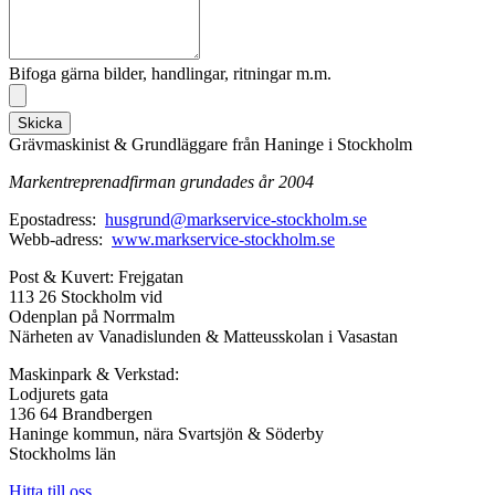
Bifoga gärna bilder, handlingar, ritningar m.m.
Skicka
Grävmaskinist & Grundläggare från Haninge i Stockholm
Markentreprenadfirman grundades år 2004
Epostadress:
husgrund@markservice-stockholm.se
Webb-adress:
www.markservice-stockholm.se
Post & Kuvert: Frejgatan
113 26 Stockholm vid
Odenplan på Norrmalm
Närheten av Vanadislunden & Matteusskolan i Vasastan
Maskinpark & Verkstad:
Lodjurets gata
136 64 Brandbergen
Haninge kommun, nära Svartsjön & Söderby
Stockholms län
Hitta till oss