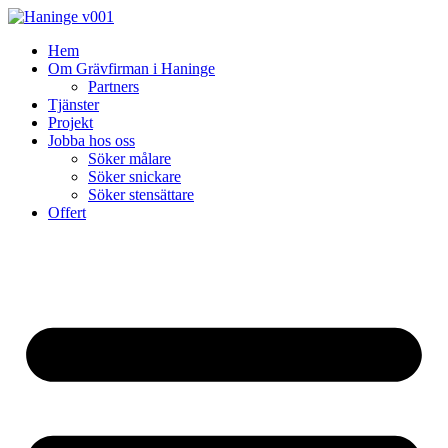
Skip
to
Hem
content
Om Grävfirman i Haninge
Partners
Tjänster
Projekt
Jobba hos oss
Söker målare
Söker snickare
Söker stensättare
Offert