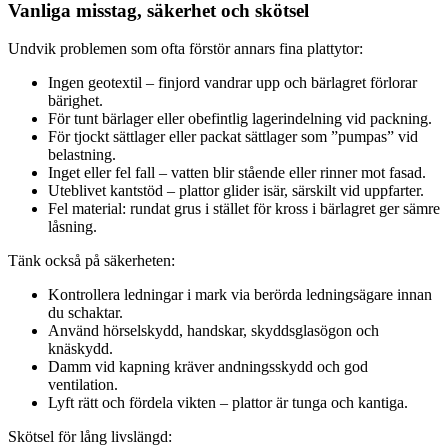
Vanliga misstag, säkerhet och skötsel
Undvik problemen som ofta förstör annars fina plattytor:
Ingen geotextil – finjord vandrar upp och bärlagret förlorar
bärighet.
För tunt bärlager eller obefintlig lagerindelning vid packning.
För tjockt sättlager eller packat sättlager som ”pumpas” vid
belastning.
Inget eller fel fall – vatten blir stående eller rinner mot fasad.
Uteblivet kantstöd – plattor glider isär, särskilt vid uppfarter.
Fel material: rundat grus i stället för kross i bärlagret ger sämre
låsning.
Tänk också på säkerheten:
Kontrollera ledningar i mark via berörda ledningsägare innan
du schaktar.
Använd hörselskydd, handskar, skyddsglasögon och
knäskydd.
Damm vid kapning kräver andningsskydd och god
ventilation.
Lyft rätt och fördela vikten – plattor är tunga och kantiga.
Skötsel för lång livslängd: