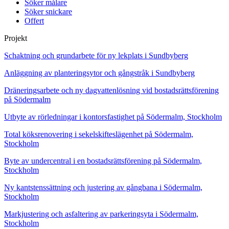
Söker målare
Söker snickare
Offert
Projekt
Schaktning och grundarbete för ny lekplats i Sundbyberg
Anläggning av planteringsytor och gångstråk i Sundbyberg
Dräneringsarbete och ny dagvattenlösning vid bostadsrättsförening
på Södermalm
Utbyte av rörledningar i kontorsfastighet på Södermalm, Stockholm
Total köksrenovering i sekelskifteslägenhet på Södermalm,
Stockholm
Byte av undercentral i en bostadsrättsförening på Södermalm,
Stockholm
Ny kantstenssättning och justering av gångbana i Södermalm,
Stockholm
Markjustering och asfaltering av parkeringsyta i Södermalm,
Stockholm