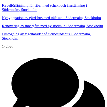
Kabelförläggning för fiber med schakt och återställning i
Södermalm, Stockholm
Nybyggnation av gårdshus med träfasad i Södermalm, Stockholm
Renovering av innergård med ny stödmur i Södermalm, Stockholm
Omfogning av tegelfasader på flerbostadshus i Södermalm,
Stockholm
© 2026