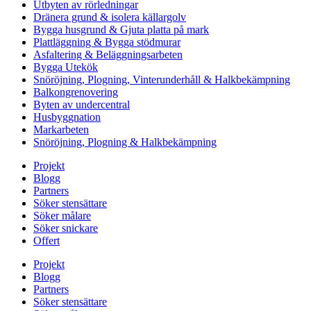
Utbyten av rörledningar
Dränera grund & isolera källargolv
Bygga husgrund & Gjuta platta på mark
Plattläggning & Bygga stödmurar
Asfaltering & Beläggningsarbeten
Bygga Utekök
Snöröjning, Plogning, Vinterunderhåll & Halkbekämpning
Balkongrenovering
Byten av undercentral
Husbyggnation
Markarbeten
Snöröjning, Plogning & Halkbekämpning
Projekt
Blogg
Partners
Söker stensättare
Söker målare
Söker snickare
Offert
Projekt
Blogg
Partners
Söker stensättare