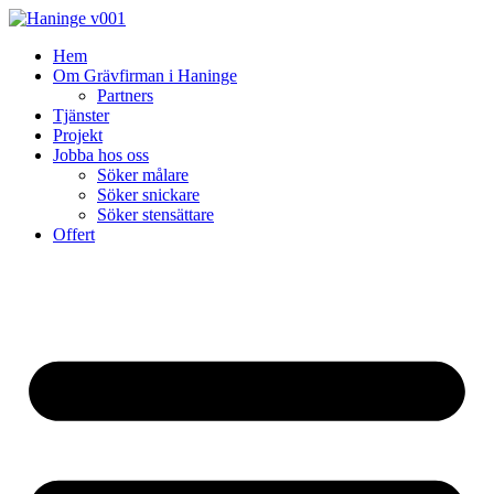
Skip
to
Hem
content
Om Grävfirman i Haninge
Partners
Tjänster
Projekt
Jobba hos oss
Söker målare
Söker snickare
Söker stensättare
Offert