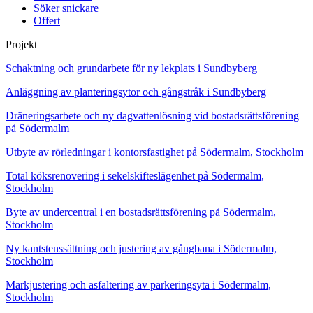
Söker snickare
Offert
Projekt
Schaktning och grundarbete för ny lekplats i Sundbyberg
Anläggning av planteringsytor och gångstråk i Sundbyberg
Dräneringsarbete och ny dagvattenlösning vid bostadsrättsförening
på Södermalm
Utbyte av rörledningar i kontorsfastighet på Södermalm, Stockholm
Total köksrenovering i sekelskifteslägenhet på Södermalm,
Stockholm
Byte av undercentral i en bostadsrättsförening på Södermalm,
Stockholm
Ny kantstenssättning och justering av gångbana i Södermalm,
Stockholm
Markjustering och asfaltering av parkeringsyta i Södermalm,
Stockholm