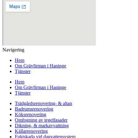
Navigering
Hem
Om Grävfirman i Haninge
Tjänster
Hem
Om Grävfirman i Haninge
Tjänster
Trädgårdsrenovering- & altan
Badrumsrenovering
Köksrenovering
Omfogning av tegelfasader
Dikning- & markavvattning
Källarrenovering
Fuktskada vid dagvattensystem