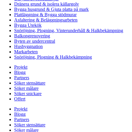
Dränera grund & isolera källargolv
Bygga husgrund & Gjuta platta på mark
Plattläggning & Bygga stödmurar
Asfaltering & Beläggningsarbeten
Bygga Utekök
Snöröjning, Plogning, Vinterunderhåll & Halkbekämpning
Balkongrenovering
Byten av undercentral
Husbyggnation
Markarbeten
Snöröjning, Plogning & Halkbekämpning
Projekt
Blogg
Partners
Söker stensättare
Söker målare
Söker snickare
Offert
Projekt
Blogg
Partners
Söker stensättare
Söker målare