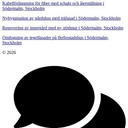
Kabelförläggning för fiber med schakt och återställning i
Södermalm, Stockholm
Nybyggnation av gårdshus med träfasad i Södermalm, Stockholm
Renovering av innergård med ny stödmur i Södermalm, Stockholm
Omfogning av tegelfasader på flerbostadshus i Södermalm,
Stockholm
© 2026