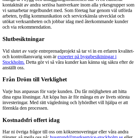
kontaktnät av andra seriösa hantverkare inom alla yrkesgrupper som
vi samarbetar regelbundet med. Som företag har genom väl utförda
arbeten, tydlig kommunikation och servicekänsla utvecklat och
utökat verksamheten och jobbar idag med återkommande kunder
och via rekommendation.
Slutbesiktningar
Vid slutet av varje entreprenadprojekt så tar vi in en erfaren kvalitet-
och kontrollansvarig som är
experter på byggbesiktningar i
Stockholm.
Detta gör vi så våra kunder kan känna sig säkra efter de
anställt oss.
Från Dröm till Verklighet
Varje hus anpassas för varje kunden. Du får möjligheten att hitta
dina egna lösningar. Att köpa hus är för många en av livets största
investeringar. Med rätt vägledning och lyhördhet vill hjälpa er att
förenkla den processen.
Kostnadsfri offert idag
Har ni övriga frågor till oss om köksrenoveringar eller våra andra
tjänster, så mejla oss på:
husgrund@markservice-stockholm.se
eller