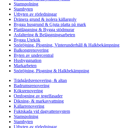
Stamspolning
Stambyten
Utbyten av rörledningar
Dränera grund & isolera källargolv
Bygga husgrund & Gjuta platta på mark
Plattläggning & Bygga stödmurar
Asfaltering & Beläggningsarbeten
Bygga Utekök
Snöröjning, Plogning, Vinterunderhåll & Halkbekämpning
Balkongrenovering
Byten av undercentral
Husbyggnation
Markarbeten
Snöröjning, Plogning & Halkbekämpning
Trädgårdsrenovering- & altan
Badrumsrenovering
Köksrenovering
Omfogning av tegelfasader
Dikning- & markavvattning
Källarrenovering
Fuktskada vid dagvattensystem
Stamspolning
Stambyten
Utbyten av rörledningar