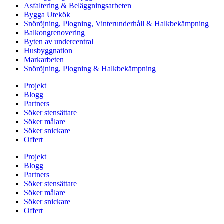
Asfaltering & Beläggningsarbeten
Bygga Utekök
Snöröjning, Plogning, Vinterunderhåll & Halkbekämpning
Balkongrenovering
Byten av undercentral
Husbyggnation
Markarbeten
Snöröjning, Plogning & Halkbekämpning
Projekt
Blogg
Partners
Söker stensättare
Söker målare
Söker snickare
Offert
Projekt
Blogg
Partners
Söker stensättare
Söker målare
Söker snickare
Offert