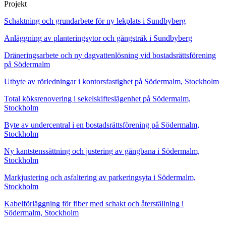
Projekt
Schaktning och grundarbete för ny lekplats i Sundbyberg
Anläggning av planteringsytor och gångstråk i Sundbyberg
Dräneringsarbete och ny dagvattenlösning vid bostadsrättsförening
på Södermalm
Utbyte av rörledningar i kontorsfastighet på Södermalm, Stockholm
Total köksrenovering i sekelskifteslägenhet på Södermalm,
Stockholm
Byte av undercentral i en bostadsrättsförening på Södermalm,
Stockholm
Ny kantstenssättning och justering av gångbana i Södermalm,
Stockholm
Markjustering och asfaltering av parkeringsyta i Södermalm,
Stockholm
Kabelförläggning för fiber med schakt och återställning i
Södermalm, Stockholm