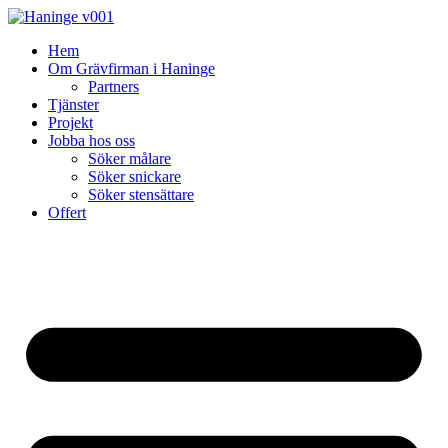
Skip
to
Hem
content
Om Grävfirman i Haninge
Partners
Tjänster
Projekt
Jobba hos oss
Söker målare
Söker snickare
Söker stensättare
Offert