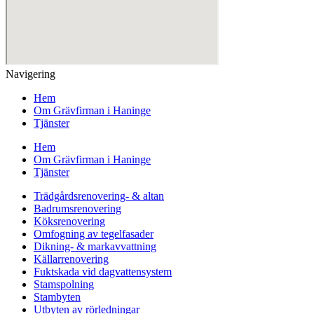
Navigering
Hem
Om Grävfirman i Haninge
Tjänster
Hem
Om Grävfirman i Haninge
Tjänster
Trädgårdsrenovering- & altan
Badrumsrenovering
Köksrenovering
Omfogning av tegelfasader
Dikning- & markavvattning
Källarrenovering
Fuktskada vid dagvattensystem
Stamspolning
Stambyten
Utbyten av rörledningar