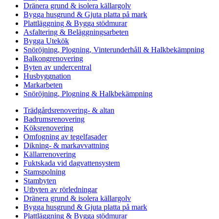
Dränera grund & isolera källargolv
Bygga husgrund & Gjuta platta på mark
Plattläggning & Bygga stödmurar
Asfaltering & Beläggningsarbeten
Bygga Utekök
Snöröjning, Plogning, Vinterunderhåll & Halkbekämpning
Balkongrenovering
Byten av undercentral
Husbyggnation
Markarbeten
Snöröjning, Plogning & Halkbekämpning
Trädgårdsrenovering- & altan
Badrumsrenovering
Köksrenovering
Omfogning av tegelfasader
Dikning- & markavvattning
Källarrenovering
Fuktskada vid dagvattensystem
Stamspolning
Stambyten
Utbyten av rörledningar
Dränera grund & isolera källargolv
Bygga husgrund & Gjuta platta på mark
Plattläggning & Bygga stödmurar