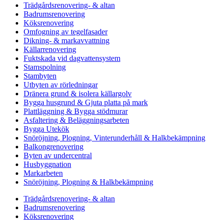
Trädgårdsrenovering- & altan
Badrumsrenovering
Köksrenovering
Omfogning av tegelfasader
Dikning- & markavvattning
Källarrenovering
Fuktskada vid dagvattensystem
Stamspolning
Stambyten
Utbyten av rörledningar
Dränera grund & isolera källargolv
Bygga husgrund & Gjuta platta på mark
Plattläggning & Bygga stödmurar
Asfaltering & Beläggningsarbeten
Bygga Utekök
Snöröjning, Plogning, Vinterunderhåll & Halkbekämpning
Balkongrenovering
Byten av undercentral
Husbyggnation
Markarbeten
Snöröjning, Plogning & Halkbekämpning
Trädgårdsrenovering- & altan
Badrumsrenovering
Köksrenovering