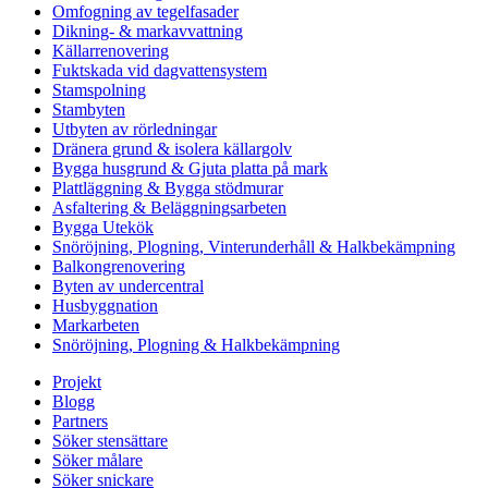
Omfogning av tegelfasader
Dikning- & markavvattning
Källarrenovering
Fuktskada vid dagvattensystem
Stamspolning
Stambyten
Utbyten av rörledningar
Dränera grund & isolera källargolv
Bygga husgrund & Gjuta platta på mark
Plattläggning & Bygga stödmurar
Asfaltering & Beläggningsarbeten
Bygga Utekök
Snöröjning, Plogning, Vinterunderhåll & Halkbekämpning
Balkongrenovering
Byten av undercentral
Husbyggnation
Markarbeten
Snöröjning, Plogning & Halkbekämpning
Projekt
Blogg
Partners
Söker stensättare
Söker målare
Söker snickare