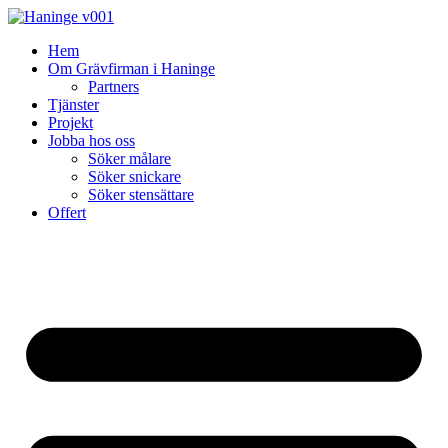
Skip
to
Hem
content
Om Grävfirman i Haninge
Partners
Tjänster
Projekt
Jobba hos oss
Söker målare
Söker snickare
Söker stensättare
Offert