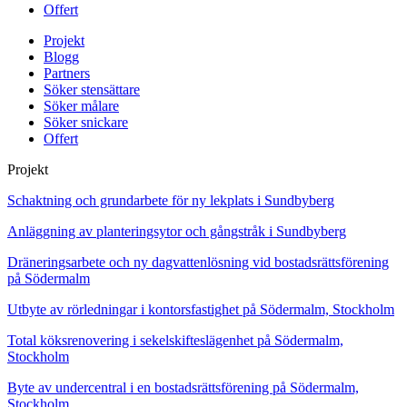
Offert
Projekt
Blogg
Partners
Söker stensättare
Söker målare
Söker snickare
Offert
Projekt
Schaktning och grundarbete för ny lekplats i Sundbyberg
Anläggning av planteringsytor och gångstråk i Sundbyberg
Dräneringsarbete och ny dagvattenlösning vid bostadsrättsförening
på Södermalm
Utbyte av rörledningar i kontorsfastighet på Södermalm, Stockholm
Total köksrenovering i sekelskifteslägenhet på Södermalm,
Stockholm
Byte av undercentral i en bostadsrättsförening på Södermalm,
Stockholm